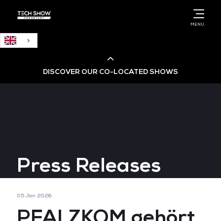
English
MENU
DISCOVER OUR CO-LOCATED SHOWS
Cloud & AI Infrastructure
Cloud & Cyber Security Expo
Press Releases
Big Data & AI World
Data Centre World
05 Jan 2026
PFALZKOM gehört