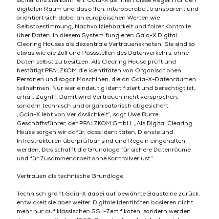
sicher ans Ziel kommen. Gaia-X definiert diese Regeln für den
digitalen Raum und das offen, interoperabel, transparent und
orientiert sich dabei an europäischen Werten wie
Selbstbestimmung, Nachvollziehbarkeit und fairer Kontrolle
über Daten. In diesem System fungieren Gaia-X Digital
Clearing Houses als dezentrale Vertrauensknoten. Sie sind so
etwas wie die Zoll und Passstellen des Datenverkehrs, ohne
Daten selbst zu besitzen. Als Clearing House prüft und
bestätigt PFALZKOM die Identitäten von Organisationen,
Personen und sogar Maschinen, die an Gaia-X-Datenräumen
teilnehmen. Nur wer eindeutig identifiziert und berechtigt ist,
erhält Zugriff. Damit wird Vertrauen nicht versprochen,
sondern technisch und organisatorisch abgesichert.
„Gaia-X lebt von Verlässlichkeit“, sagt Uwe Burre,
Geschäftsführer, der PFALZKOM GmbH. „Als Digital Clearing
House sorgen wir dafür, dass Identitäten, Dienste und
Infrastrukturen überprüfbar sind und Regeln eingehalten
werden. Das schafft die Grundlage für sichere Datenräume
und für Zusammenarbeit ohne Kontrollverlust.“
Vertrauen als technische Grundlage
Technisch greift Gaia-X dabei auf bewährte Bausteine zurück,
entwickelt sie aber weiter. Digitale Identitäten basieren nicht
mehr nur auf klassischen SSL-Zertifikaten, sondern werden