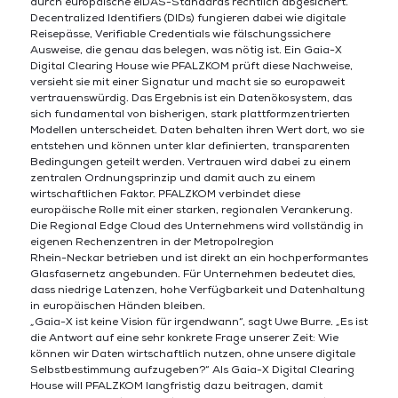
durch europäische eIDAS-Standards rechtlich abgesichert.
Decentralized Identifiers (DIDs) fungieren dabei wie digitale
Reisepässe, Verifiable Credentials wie fälschungssichere
Ausweise, die genau das belegen, was nötig ist. Ein Gaia-X
Digital Clearing House wie PFALZKOM prüft diese Nachweise,
versieht sie mit einer Signatur und macht sie so europaweit
vertrauenswürdig. Das Ergebnis ist ein Datenökosystem, das
sich fundamental von bisherigen, stark plattformzentrierten
Modellen unterscheidet. Daten behalten ihren Wert dort, wo sie
entstehen und können unter klar definierten, transparenten
Bedingungen geteilt werden. Vertrauen wird dabei zu einem
zentralen Ordnungsprinzip und damit auch zu einem
wirtschaftlichen Faktor. PFALZKOM verbindet diese
europäische Rolle mit einer starken, regionalen Verankerung.
Die Regional Edge Cloud des Unternehmens wird vollständig in
eigenen Rechenzentren in der Metropolregion
Rhein-Neckar betrieben und ist direkt an ein hochperformantes
Glasfasernetz angebunden. Für Unternehmen bedeutet dies,
dass niedrige Latenzen, hohe Verfügbarkeit und Datenhaltung
in europäischen Händen bleiben.
„Gaia-X ist keine Vision für irgendwann“, sagt Uwe Burre. „Es ist
die Antwort auf eine sehr konkrete Frage unserer Zeit: Wie
können wir Daten wirtschaftlich nutzen, ohne unsere digitale
Selbstbestimmung aufzugeben?“ Als Gaia-X Digital Clearing
House will PFALZKOM langfristig dazu beitragen, damit