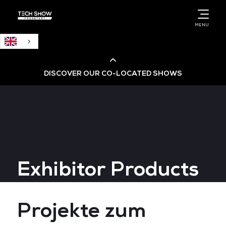
English
MENU
DISCOVER OUR CO-LOCATED SHOWS
Cloud & AI Infrastructure
Cloud & Cyber Security Expo
Exhibitor Products
Big Data & AI World
Data Centre World
Projekte zum