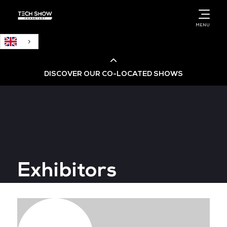
English
MENU
DISCOVER OUR CO-LOCATED SHOWS
Cloud & AI Infrastructure
Cloud & Cyber Security Expo
Exhibitors
Big Data & AI World
Data Centre World