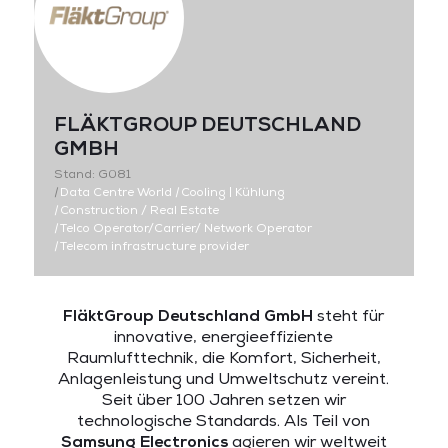
FLÄKTGROUP DEUTSCHLAND
GMBH
Stand: G081
|
Data Centre World
|
Cooling | Kühlung
|
Construction / Real Estate
|
Telco Operator/Carrier/ Network Operator
|
Telecom infrastructure provider
FläktGroup Deutschland GmbH
steht für
innovative, energieeffiziente
Raumlufttechnik, die Komfort, Sicherheit,
Anlagenleistung und Umweltschutz vereint.
Seit über 100 Jahren setzen wir
technologische Standards. Als Teil von
Samsung Electronics
agieren wir weltweit