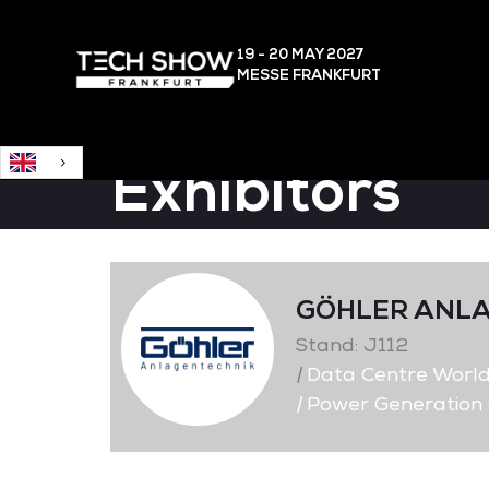
English
19 - 20 MAY
2027
MESSE FRANKFURT
Exhibitors
GÖHLER ANL
Stand: J112
|
Data Centre Worl
|
Power Generation a