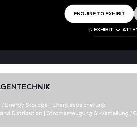
ENQUIRE TO EXHIBIT
EXHIBIT
ATTE
AGENTECHNIK
d
|
Energy Storage | Energiespeicherung
nd Distribution | Stromerzeugung & -verteilung
|
C