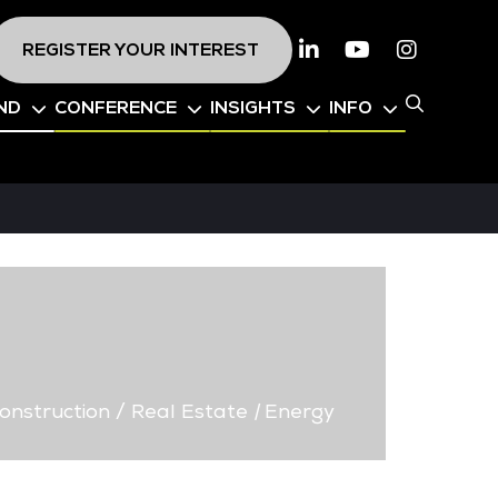
REGISTER YOUR INTEREST
Linkedin
Youtube
Instagr
ND
CONFERENCE
INSIGHTS
INFO
onstruction / Real Estate
|
Energy