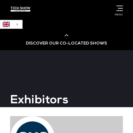
English
MENU
DISCOVER OUR CO-LOCATED SHOWS
Cloud & AI Infrastructure
Cloud & Cyber Security Expo
Exhibitors
Big Data & AI World
Data Centre World