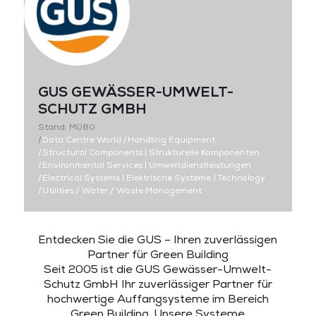
GUS GEWÄSSER-UMWELT-
SCHUTZ GMBH
Stand: M080
|
Data Centre World
|
Handling Equipment
|
Structural Components | Strukturelle Komponenten
|
Environmental Services | Umweltdienstleistungen
|
Electrical Systems | Elektrische Systeme
|
Technology
|
Utilities / Water / Waste Management
Entdecken Sie die GUS – Ihren zuverlässigen
Partner für Green Building
Seit 2005 ist die GUS Gewässer-Umwelt-
Schutz GmbH Ihr zuverlässiger Partner für
hochwertige Auffangsysteme im Bereich
Green Building. Unsere Systeme