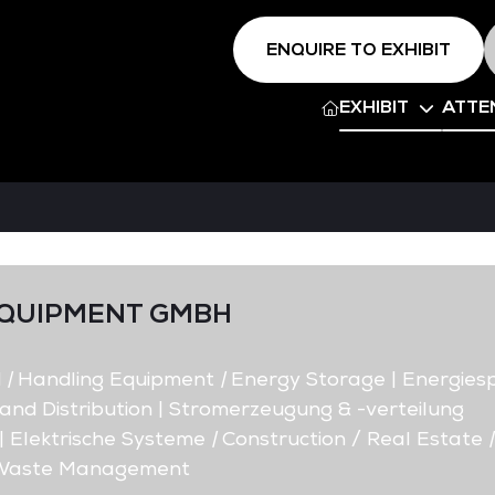
ENQUIRE TO EXHIBIT
EXHIBIT
ATTE
EQUIPMENT GMBH
d
|
Handling Equipment
|
Energy Storage | Energies
nd Distribution | Stromerzeugung & -verteilung
| Elektrische Systeme
|
Construction / Real Estate
|
/ Waste Management