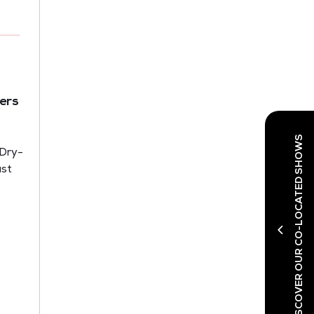
ers
DISCOVER OUR CO-LOCATED SHOWS
 Dry-
ust