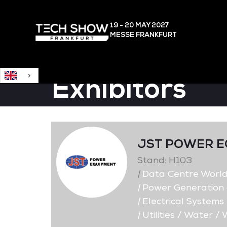
English
19 - 20 MAY
2027
MESSE FRANKFURT
Exhibitors
JST POWER 
Stand: H103
|
Data Centre Worl
|
Power Generation a
|
Electrical Systems 
|
Utilities / Water 