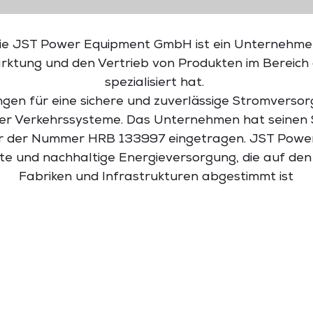
ie
JST
Power
Equipment
GmbH
ist
ein
Unternehme
rktung
und
den
Vertrieb
von
Produkten
im
Bereich
spezialisiert
hat.
ngen
für
eine
sichere
und
zuverlässige
Stromverso
er
Verkehrssysteme.
Das
Unternehmen
hat
seinen
r
der
Nummer
HRB
133997
eingetragen.
JST
Powe
ste
und
nachhaltige
Energieversorgung,
die
auf
de
Fabriken
und
Infrastrukturen
abgestimmt
ist