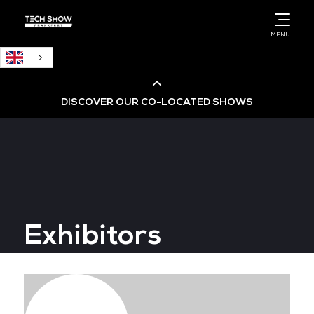
English
MENU
DISCOVER OUR CO-LOCATED SHOWS
Cloud & AI Infrastructure
Cloud & Cyber Security Expo
Exhibitors
Big Data & AI World
Data Centre World