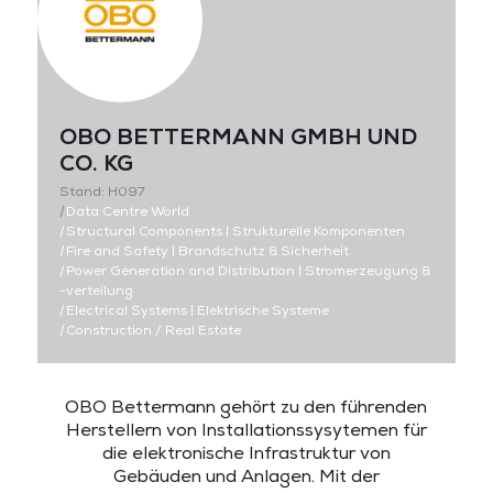
OBO BETTERMANN GMBH UND
CO. KG
Stand: H097
|
Data Centre World
|
Structural Components | Strukturelle Komponenten
|
Fire and Safety | Brandschutz & Sicherheit
|
Power Generation and Distribution | Stromerzeugung &
-verteilung
|
Electrical Systems | Elektrische Systeme
|
Construction / Real Estate
OBO Bettermann gehört zu den führenden
Herstellern von Installationssysytemen für
die elektronische Infrastruktur von
Gebäuden und Anlagen. Mit der