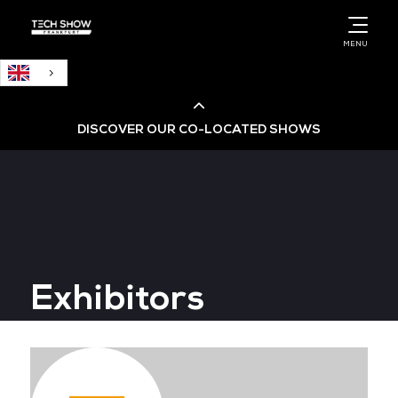
English
MENU
DISCOVER OUR CO-LOCATED SHOWS
Cloud & AI Infrastructure
Cloud & Cyber Security Expo
Exhibitors
Big Data & AI World
Data Centre World