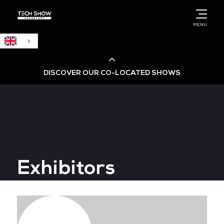
English
MENU
DISCOVER OUR CO-LOCATED SHOWS
Cloud & AI Infrastructure
Cloud & Cyber Security Expo
Exhibitors
Big Data & AI World
Data Centre World