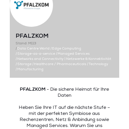
PFALZKOM
Stand: M113
|
Data Centre World
|
Edge Computing
|
Storage-as-a-service
|
Managed Services
|
Networks and Connectivity | Netzwerke & Konnektivität
|
Storage
|
Healthcare / Pharmaceuticals
|
Technology
|
Manufacturing
PFALZKOM
- Die sichere Heimat für Ihre
Daten
Heben Sie Ihre IT auf die nächste Stufe –
mit der perfekten Symbiose aus
Rechenzentren, Netz & Anbindung sowie
Managed Services. Warum Sie uns