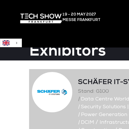
English
19 - 20 MAY
2027
MESSE FRANKFURT
Exhibitors
SCHÄFER IT-S
Stand: G100
|
Data Centre Worl
|
Security Solutions 
|
Power Generation a
|
DCIM / Infrastruc