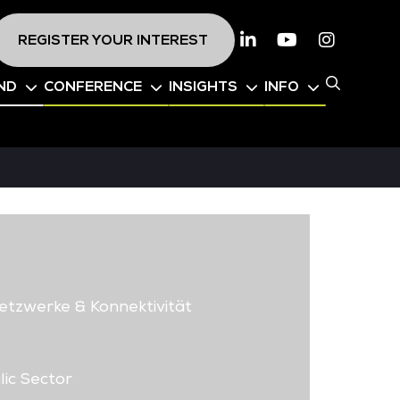
REGISTER YOUR INTEREST
Linkedin
Youtube
Instagr
ND
CONFERENCE
INSIGHTS
INFO
etzwerke & Konnektivität
ic Sector