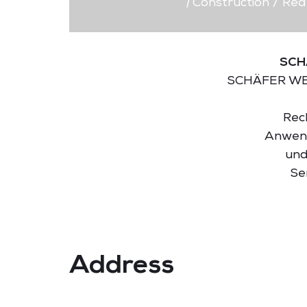
|
Construction / Rea
SCH
SCHÄFER WER
Rec
Anwend
und
Se
Address