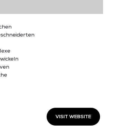
ichen
schneiderten
lexe
wickeln
iven
che
VISIT WEBSITE