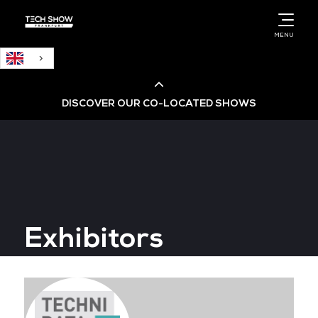
English
MENU
DISCOVER OUR CO-LOCATED SHOWS
Cloud & AI Infrastructure
Cloud & Cyber Security Expo
Exhibitors
Big Data & AI World
Data Centre World