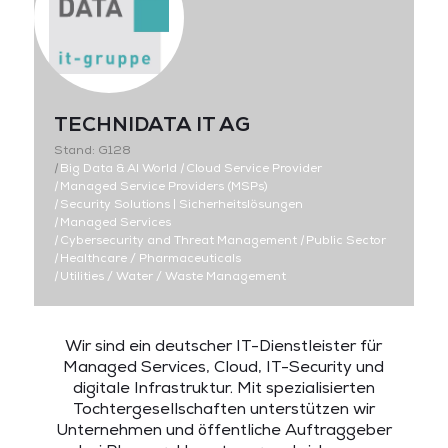
TECHNIDATA IT AG
Stand: G128
|
Big Data & AI World
|
Cloud Service Provider
|
Managed Service Providers (MSPs)
|
Security Solutions | Sicherheitslösungen
|
Managed Services
|
Cybersecurity and Threat Management
|
Public Sector
|
Healthcare / Pharmaceuticals
|
Utilities / Water / Waste Management
Wir sind ein deutscher IT-Dienstleister für
Managed Services, Cloud, IT-Security und
digitale Infrastruktur. Mit spezialisierten
Tochtergesellschaften unterstützen wir
Unternehmen und öffentliche Auftraggeber