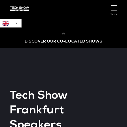
English
MENU
DISCOVER OUR CO-LOCATED SHOWS
Cloud & AI Infrastructure
Cloud & Cyber Security Expo
Tech Show
Big Data & AI World
Frankfurt
Data Centre World
Speakers